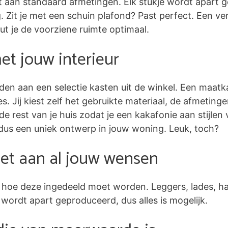
t aan standaard afmetingen. Elk stukje wordt apart g
Zit je met een schuin plafond? Past perfect. Een ve
 je de voorziene ruimte optimaal.
t jouw interieur
den aan een selectie kasten uit de winkel. Een maatk
tjes. Jij kiest zelf het gebruikte materiaal, de afmetin
de rest van je huis zodat je een kakafonie aan stijlen 
dus een uniek ontwerp in jouw woning. Leuk, toch?
et aan al jouw wensen
lf hoe deze ingedeeld moet worden. Leggers, lades, h
 wordt apart geproduceerd, dus alles is mogelijk.