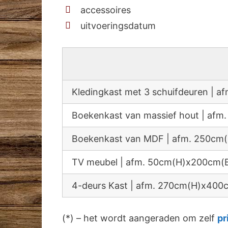
accessoires
uitvoeringsdatum
Kledingkast met 3 schuifdeuren |
Boekenkast van massief hout | a
Boekenkast van MDF | afm. 250c
TV meubel | afm. 50cm(H)x200cm(
4-deurs Kast | afm. 270cm(H)x40
(*) – het wordt aangeraden om zelf
pr