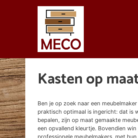
Spring
naar
de
inhoud
Kasten op maat
Ben je op zoek naar een meubelmaker d
praktisch optimaal is ingericht: dat is 
bepalen, zijn op maat gemaakte meubel
een opvallend kleurtje. Bovendien wi
professionele meubelmakers, met hun k