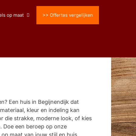
ls op maat
>> Offertes vergelijken
? Een huis in Begijnendijk dat
 materiaal, kleur en indeling kan
 die strakke, moderne look, of kies
e. Doe een beroep op onze
p maat van jouw stijl en huis.