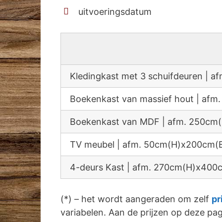
uitvoeringsdatum
Kledingkast met 3 schuifdeuren |
Boekenkast van massief hout | a
Boekenkast van MDF | afm. 250c
TV meubel | afm. 50cm(H)x200cm(
4-deurs Kast | afm. 270cm(H)x40
(*) – het wordt aangeraden om zelf
pr
variabelen. Aan de prijzen op deze p