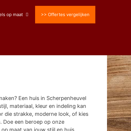
ls op maat
>> Offertes vergelijken
maken? Een huis in Scherpenheuvel
ijl, materiaal, kleur en indeling kan
 die strakke, moderne look, of kies
e. Doe een beroep op onze
p maat van jouw stijl en huis.