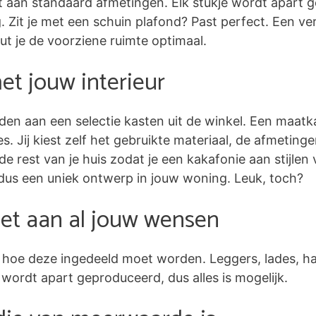
t aan standaard afmetingen. Elk stukje wordt apart g
Zit je met een schuin plafond? Past perfect. Een ve
 je de voorziene ruimte optimaal.
t jouw interieur
den aan een selectie kasten uit de winkel. Een maatk
tjes. Jij kiest zelf het gebruikte materiaal, de afmetin
de rest van je huis zodat je een kakafonie aan stijlen 
dus een uniek ontwerp in jouw woning. Leuk, toch?
et aan al jouw wensen
lf hoe deze ingedeeld moet worden. Leggers, lades, h
 wordt apart geproduceerd, dus alles is mogelijk.