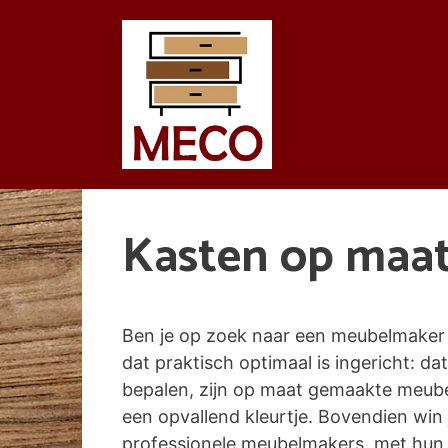
Spring
naar
de
inhoud
Kasten op maa
Ben je op zoek naar een meubelmaker 
dat praktisch optimaal is ingericht: dat
bepalen, zijn op maat gemaakte meubel
een opvallend kleurtje. Bovendien wi
professionele meubelmakers, met hun k