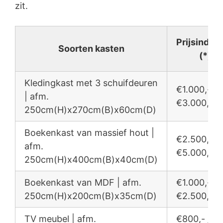
zit.
Prijsindica
Soorten kasten
(*)
Kledingkast met 3 schuifdeuren
€1.000,- /
| afm.
€3.000,-
250cm(H)x270cm(B)x60cm(D)
Boekenkast van massief hout |
€2.500,- /
afm.
€5.000,-
250cm(H)x400cm(B)x40cm(D)
Boekenkast van MDF | afm.
€1.000,- /
250cm(H)x200cm(B)x35cm(D)
€2.500,-
TV meubel | afm.
€800,- /