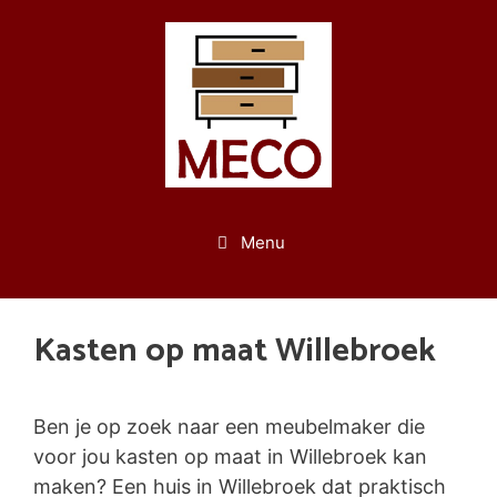
Spring
naar
de
inhoud
Menu
Kasten op maat Willebroek
Ben je op zoek naar een meubelmaker die
voor jou kasten op maat in Willebroek kan
maken? Een huis in Willebroek dat praktisch