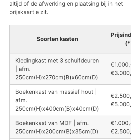
altijd of de afwerking en plaatsing bij in het
prijskaartje zit.
Prijsindica
Soorten kasten
(*)
Kledingkast met 3 schuifdeuren
€1.000,- /
| afm.
€3.000,-
250cm(H)x270cm(B)x60cm(D)
Boekenkast van massief hout |
€2.500,- /
afm.
€5.000,-
250cm(H)x400cm(B)x40cm(D)
Boekenkast van MDF | afm.
€1.000,- /
250cm(H)x200cm(B)x35cm(D)
€2.500,-