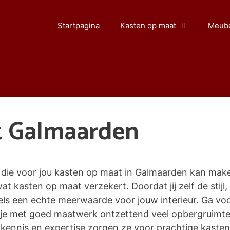
Startpagina
Kasten op maat
Meube
t Galmaarden
die voor jou kasten op maat in Galmaarden kan make
wat kasten op maat verzekert. Doordat jij zelf de stijl,
s een echte meerwaarde voor jouw interieur. Ga voor
n je met goed maatwerk ontzettend veel opbergruimt
ennis en expertise zorgen ze voor prachtige kasten o