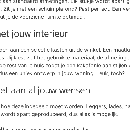
t aan standaard afmetingen. Elk stukje wordt apart g
Zit je met een schuin plafond? Past perfect. Een ve
 je de voorziene ruimte optimaal.
t jouw interieur
den aan een selectie kasten uit de winkel. Een maatk
tjes. Jij kiest zelf het gebruikte materiaal, de afmetin
de rest van je huis zodat je een kakafonie aan stijlen 
dus een uniek ontwerp in jouw woning. Leuk, toch?
et aan al jouw wensen
lf hoe deze ingedeeld moet worden. Leggers, lades, h
 wordt apart geproduceerd, dus alles is mogelijk.