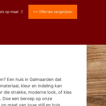
ls op maat
>> Offertes vergelijken
n? Een huis in Galmaarden dat
 materiaal, kleur en indeling kan
 die strakke, moderne look, of kies
e. Doe een beroep op onze
p maat van jouw stijl en huis.