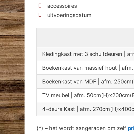
accessoires
uitvoeringsdatum
Kledingkast met 3 schuifdeuren |
Boekenkast van massief hout | a
Boekenkast van MDF | afm. 250c
TV meubel | afm. 50cm(H)x200cm(
4-deurs Kast | afm. 270cm(H)x40
(*) – het wordt aangeraden om zelf
pr