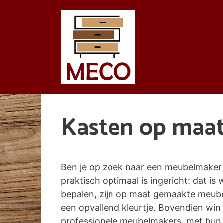
Spring
naar
de
inhoud
Kasten op maa
Ben je op zoek naar een meubelmaker 
praktisch optimaal is ingericht: dat is 
bepalen, zijn op maat gemaakte meubel
een opvallend kleurtje. Bovendien wi
professionele meubelmakers, met hun k