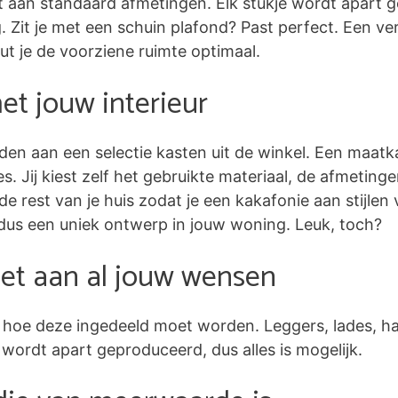
t aan standaard afmetingen. Elk stukje wordt apart g
Zit je met een schuin plafond? Past perfect. Een ve
 je de voorziene ruimte optimaal.
t jouw interieur
den aan een selectie kasten uit de winkel. Een maatk
tjes. Jij kiest zelf het gebruikte materiaal, de afmetin
de rest van je huis zodat je een kakafonie aan stijlen 
dus een uniek ontwerp in jouw woning. Leuk, toch?
et aan al jouw wensen
lf hoe deze ingedeeld moet worden. Leggers, lades, h
 wordt apart geproduceerd, dus alles is mogelijk.