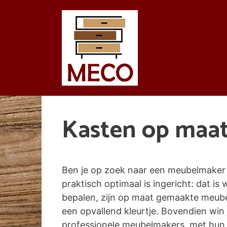
Spring
naar
de
inhoud
Kasten op maa
Ben je op zoek naar een meubelmaker 
praktisch optimaal is ingericht: dat is 
bepalen, zijn op maat gemaakte meubel
een opvallend kleurtje. Bovendien wi
professionele meubelmakers, met hun k