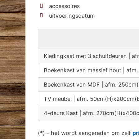
accessoires
uitvoeringsdatum
Kledingkast met 3 schuifdeuren |
Boekenkast van massief hout | a
Boekenkast van MDF | afm. 250c
TV meubel | afm. 50cm(H)x200cm(
4-deurs Kast | afm. 270cm(H)x40
(*) – het wordt aangeraden om zelf
pr