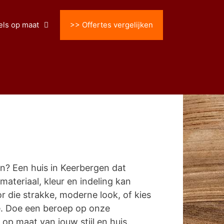
ls op maat
>> Offertes vergelijken
n? Een huis in Keerbergen dat
 materiaal, kleur en indeling kan
 die strakke, moderne look, of kies
e. Doe een beroep op onze
p maat van jouw stijl en huis.