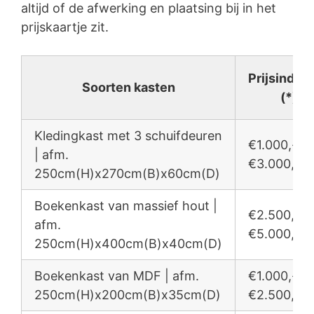
altijd of de afwerking en plaatsing bij in het
prijskaartje zit.
Prijsindica
Soorten kasten
(*)
Kledingkast met 3 schuifdeuren
€1.000,- /
| afm.
€3.000,-
250cm(H)x270cm(B)x60cm(D)
Boekenkast van massief hout |
€2.500,- /
afm.
€5.000,-
250cm(H)x400cm(B)x40cm(D)
Boekenkast van MDF | afm.
€1.000,- /
250cm(H)x200cm(B)x35cm(D)
€2.500,-