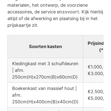
materialen, het ontwerp, de voorziene
accessoires, de service enzovoort. Kijk hierbij
altijd of de afwerking en plaatsing bij in het
prijskaartje zit.
Prijsindica
Soorten kasten
(*)
Kledingkast met 3 schuifdeuren
€1.000,- /
| afm.
€3.000,-
250cm(H)x270cm(B)x60cm(D)
Boekenkast van massief hout |
€2.500,- /
afm.
€5.000,-
250cm(H)x400cm(B)x40cm(D)