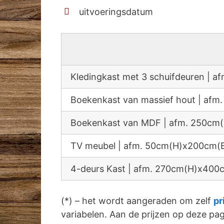
uitvoeringsdatum
Kledingkast met 3 schuifdeuren |
Boekenkast van massief hout | a
Boekenkast van MDF | afm. 250c
TV meubel | afm. 50cm(H)x200cm(
4-deurs Kast | afm. 270cm(H)x40
(*) – het wordt aangeraden om zelf
pr
variabelen. Aan de prijzen op deze p