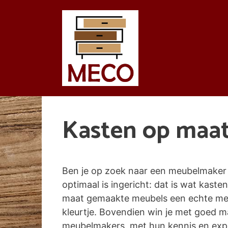
Spring
naar
de
inhoud
Kasten op maa
Ben je op zoek naar een meubelmaker 
optimaal is ingericht: dat is wat kasten
maat gemaakte meubels een echte meer
kleurtje. Bovendien win je met goed 
meubelmakers, met hun kennis en exper