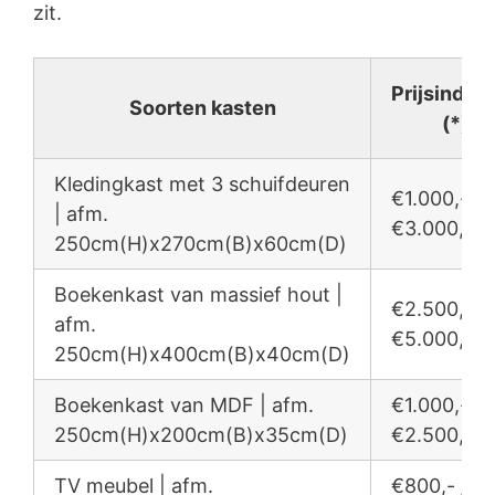
zit.
Prijsindica
Soorten kasten
(*)
Kledingkast met 3 schuifdeuren
€1.000,- /
| afm.
€3.000,-
250cm(H)x270cm(B)x60cm(D)
Boekenkast van massief hout |
€2.500,- /
afm.
€5.000,-
250cm(H)x400cm(B)x40cm(D)
Boekenkast van MDF | afm.
€1.000,- /
250cm(H)x200cm(B)x35cm(D)
€2.500,-
TV meubel | afm.
€800,- /