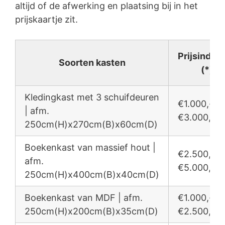
altijd of de afwerking en plaatsing bij in het
prijskaartje zit.
Prijsindica
Soorten kasten
(*)
Kledingkast met 3 schuifdeuren
€1.000,- /
| afm.
€3.000,-
250cm(H)x270cm(B)x60cm(D)
Boekenkast van massief hout |
€2.500,- /
afm.
€5.000,-
250cm(H)x400cm(B)x40cm(D)
Boekenkast van MDF | afm.
€1.000,- /
250cm(H)x200cm(B)x35cm(D)
€2.500,-