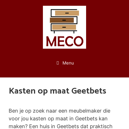
Spring
naar
de
inhoud
Menu
Kasten op maat Geetbets
Ben je op zoek naar een meubelmaker die
voor jou kasten op maat in Geetbets kan
maken? Een huis in Geetbets dat praktisch