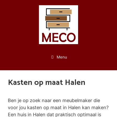
Spring
naar
de
inhoud
Menu
Kasten op maat Halen
Ben je op zoek naar een meubelmaker die
voor jou kasten op maat in Halen kan maken?
Een huis in Halen dat praktisch optimaal is