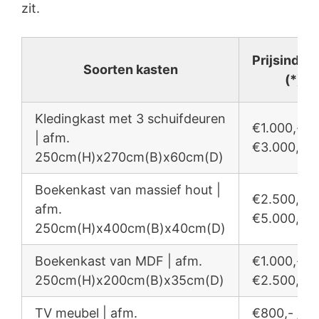
zit.
Prijsindica
Soorten kasten
(*)
Kledingkast met 3 schuifdeuren
€1.000,- /
| afm.
€3.000,-
250cm(H)x270cm(B)x60cm(D)
Boekenkast van massief hout |
€2.500,- /
afm.
€5.000,-
250cm(H)x400cm(B)x40cm(D)
Boekenkast van MDF | afm.
€1.000,- /
250cm(H)x200cm(B)x35cm(D)
€2.500,-
TV meubel | afm.
€800,- /