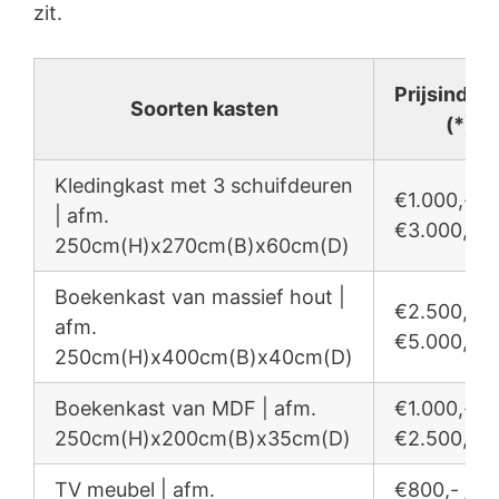
zit.
Prijsindica
Soorten kasten
(*)
Kledingkast met 3 schuifdeuren
€1.000,- /
| afm.
€3.000,-
250cm(H)x270cm(B)x60cm(D)
Boekenkast van massief hout |
€2.500,- /
afm.
€5.000,-
250cm(H)x400cm(B)x40cm(D)
Boekenkast van MDF | afm.
€1.000,- /
250cm(H)x200cm(B)x35cm(D)
€2.500,-
TV meubel | afm.
€800,- /