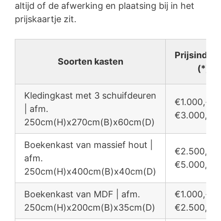
altijd of de afwerking en plaatsing bij in het
prijskaartje zit.
Prijsindica
Soorten kasten
(*)
Kledingkast met 3 schuifdeuren
€1.000,- /
| afm.
€3.000,-
250cm(H)x270cm(B)x60cm(D)
Boekenkast van massief hout |
€2.500,- /
afm.
€5.000,-
250cm(H)x400cm(B)x40cm(D)
Boekenkast van MDF | afm.
€1.000,- /
250cm(H)x200cm(B)x35cm(D)
€2.500,-