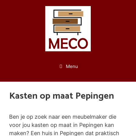
Spring
naar
de
inhoud
Menu
Kasten op maat Pepingen
Ben je op zoek naar een meubelmaker die
voor jou kasten op maat in Pepingen kan
maken? Een huis in Pepingen dat praktisch