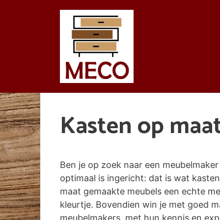
Spring
naar
de
inhoud
Kasten op maa
Ben je op zoek naar een meubelmaker 
optimaal is ingericht: dat is wat kasten
maat gemaakte meubels een echte meer
kleurtje. Bovendien win je met goed 
meubelmakers, met hun kennis en exper