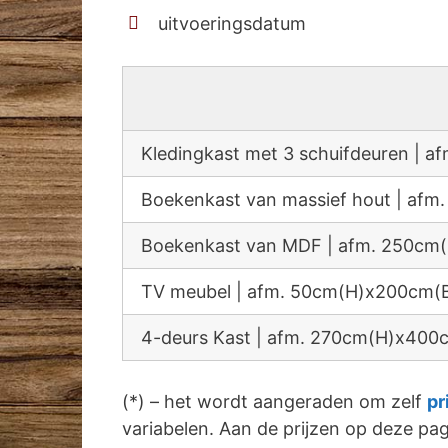
uitvoeringsdatum
Kledingkast met 3 schuifdeuren |
Boekenkast van massief hout | a
Boekenkast van MDF | afm. 250c
TV meubel | afm. 50cm(H)x200cm(
4-deurs Kast | afm. 270cm(H)x40
(*) – het wordt aangeraden om zelf
pr
variabelen. Aan de prijzen op deze p