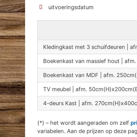
uitvoeringsdatum
Kledingkast met 3 schuifdeuren |
Boekenkast van massief hout | a
Boekenkast van MDF | afm. 250c
TV meubel | afm. 50cm(H)x200cm(
4-deurs Kast | afm. 270cm(H)x40
(*) – het wordt aangeraden om zelf
pr
variabelen. Aan de prijzen op deze p