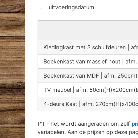
uitvoeringsdatum
Kledingkast met 3 schuifdeuren |
Boekenkast van massief hout | a
Boekenkast van MDF | afm. 250c
TV meubel | afm. 50cm(H)x200cm(
4-deurs Kast | afm. 270cm(H)x40
(*) – het wordt aangeraden om zelf
pr
variabelen. Aan de prijzen op deze p