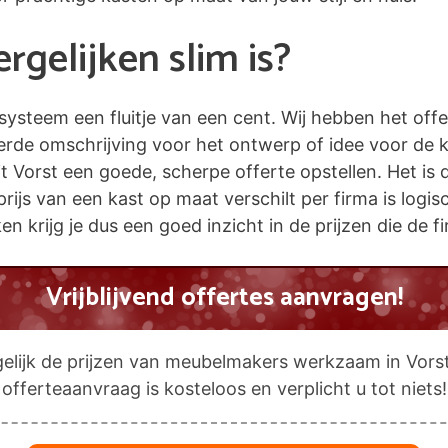
gelijken slim is?
esysteem een fluitje van een cent. Wij hebben het off
eerde omschrijving voor het ontwerp of idee voor de 
orst een goede, scherpe offerte opstellen. Het is du
prijs van een kast op maat verschilt per firma is logi
jken krijg je dus een goed inzicht in de prijzen die de
Vrijblijvend offertes aanvragen!
elijk de prijzen van meubelmakers werkzaam in Vors
offerteaanvraag is kosteloos en verplicht u tot niets!